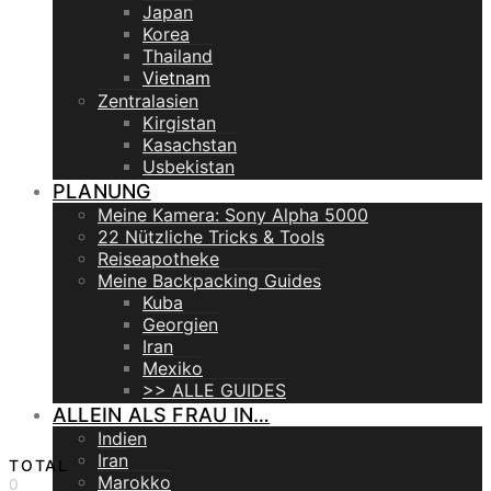
Japan
Korea
Thailand
Vietnam
Zentralasien
Kirgistan
Kasachstan
Usbekistan
PLANUNG
Meine Kamera: Sony Alpha 5000
22 Nützliche Tricks & Tools
Reiseapotheke
Meine Backpacking Guides
Kuba
Georgien
Iran
Mexiko
>> ALLE GUIDES
ALLEIN ALS FRAU IN…
Indien
Iran
TOTAL
Marokko
0