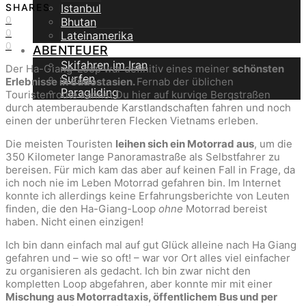
SHARES
Istanbul
0
Bhutan
0
Lateinamerika
0
ABENTEUER
Skifahren im Iran
Der Ha-Giang-Loop war definitiv eines meiner
schönsten
Surfen
Erlebnisse in Südostasien.
Fernab der üblichen
Paragliding
Touristenroute kannst Du hier auf kurvige Bergstraßen
durch atemberaubende Karstlandschaften fahren und noch
einen der unberührteren Flecken Vietnams erleben.
Die meisten Touristen
leihen sich ein Motorrad aus
, um die
350 Kilometer lange Panoramastraße als Selbstfahrer zu
bereisen. Für mich kam das aber auf keinen Fall in Frage, da
ich noch nie im Leben Motorrad gefahren bin. Im Internet
konnte ich allerdings keine Erfahrungsberichte von Leuten
finden, die den Ha-Giang-Loop
ohne
Motorrad bereist
haben. Nicht einen einzigen!
Ich bin dann einfach mal auf gut Glück alleine nach Ha Giang
gefahren und – wie so oft! – war vor Ort alles viel einfacher
zu organisieren als gedacht. Ich bin zwar nicht den
kompletten Loop abgefahren, aber konnte mir mit einer
Mischung aus Motorradtaxis, öffentlichem Bus und per