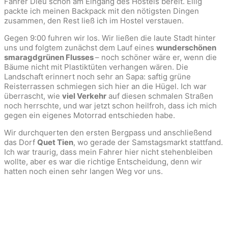
Fahrer Dieu schon am Eingang des Hostels bereit. Eilig
packte ich meinen Backpack mit den nötigsten Dingen
zusammen, den Rest ließ ich im Hostel verstauen.
Gegen 9:00 fuhren wir los. Wir ließen die laute Stadt hinter
uns und folgtem zunächst dem Lauf eines
wunderschönen
smaragdgrünen Flusses
– noch schöner wäre er, wenn die
Bäume nicht mit Plastiktüten verhangen wären. Die
Landschaft erinnert noch sehr an Sapa: saftig grüne
Reisterrassen schmiegen sich hier an die Hügel. Ich war
überrascht, wie
viel Verkehr
auf diesen schmalen Straßen
noch herrschte, und war jetzt schon heilfroh, dass ich mich
gegen ein eigenes Motorrad entschieden habe.
Wir durchquerten den ersten Bergpass und anschließend
das Dorf
Quet Tien
, wo gerade der Samstagsmarkt stattfand.
Ich war traurig, dass mein Fahrer hier nicht stehenbleiben
wollte, aber es war die richtige Entscheidung, denn wir
hatten noch einen sehr langen Weg vor uns.