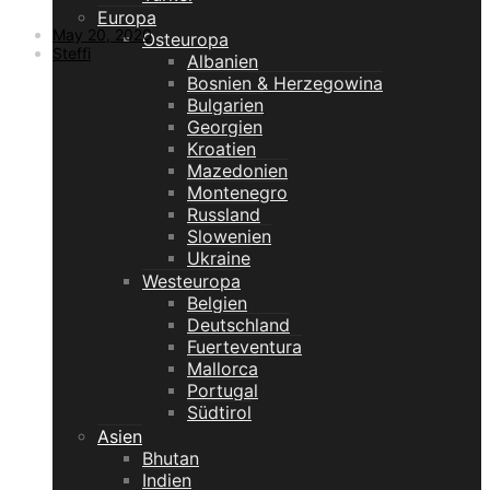
Europa
May 20, 2020
Osteuropa
Steffi
Albanien
Bosnien & Herzegowina
Bulgarien
Georgien
Kroatien
Mazedonien
Montenegro
Russland
Slowenien
Ukraine
Westeuropa
Belgien
Deutschland
Fuerteventura
Mallorca
Portugal
Südtirol
Asien
Bhutan
Indien