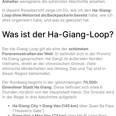
Anhalter
wenigstens die schönsten Abschnitte ansehen.
In diesem Reisebericht zeige ich Dir, wie ich den
Ha-Giang-
Loop ohne Motorrad als Backpackerin bereist
habe, wie ich
alles organisiert habe, und was es gekostet hat.
Was ist der Ha-Giang-Loop?
Der Ha-Giang-Loop gilt als eine der
schönsten
Panoramastraßen der Welt
. Er befindet sich in der Provinz
Ha Giang (gesprochen:
Ha-Sang
) im äußersten Norden
Vietnams, direkt an der chinesischen Grenze. Viele
ethnische Minderheiten wie Hmong, Dao und Tay sind in
dieser Region beheimatet.
Der Rundweg beginnt in der gleichnamigen
70.000-
Einwohner Stadt Ha Giang
. Diese befindet sich etwa 6
Stunden nördlich von der Hauptstadt Hanoi. Die Strecke wird
in der Regel in drei Abschnitte aufgeteilt:
Ha Giang City > Dong Van (145 km)
über Quan Ba Pass
(“Heaven’s Gate”)
Dong Van > Meo Vac (23 km)
über Ma Pi Leng Pass