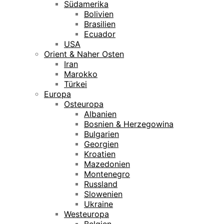
Südamerika
Bolivien
Brasilien
Ecuador
USA
Orient & Naher Osten
Iran
Marokko
Türkei
Europa
Osteuropa
Albanien
Bosnien & Herzegowina
Bulgarien
Georgien
Kroatien
Mazedonien
Montenegro
Russland
Slowenien
Ukraine
Westeuropa