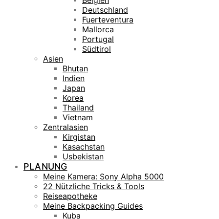
Belgien
Deutschland
Fuerteventura
Mallorca
Portugal
Südtirol
Asien
Bhutan
Indien
Japan
Korea
Thailand
Vietnam
Zentralasien
Kirgistan
Kasachstan
Usbekistan
PLANUNG
Meine Kamera: Sony Alpha 5000
22 Nützliche Tricks & Tools
Reiseapotheke
Meine Backpacking Guides
Kuba