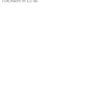
(10€/Nacht im EZ) ab.