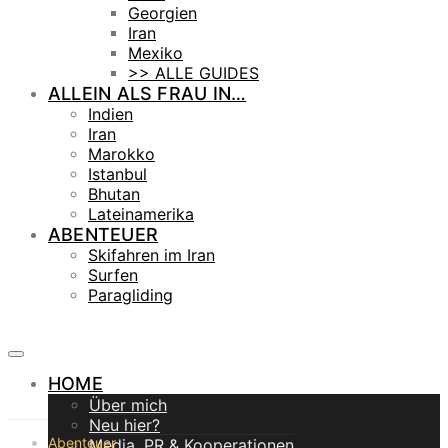
Georgien
Iran
Mexiko
>> ALLE GUIDES
ALLEIN ALS FRAU IN…
Indien
Iran
Marokko
Istanbul
Bhutan
Lateinamerika
ABENTEUER
Skifahren im Iran
Surfen
Paragliding
HOME
Über mich
Neu hier?
Abenteuer
Media, PR & Kooperationen