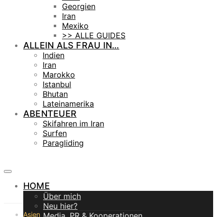
Georgien
Iran
Mexiko
>> ALLE GUIDES
ALLEIN ALS FRAU IN…
Indien
Iran
Marokko
Istanbul
Bhutan
Lateinamerika
ABENTEUER
Skifahren im Iran
Surfen
Paragliding
HOME
Über mich
Neu hier?
Asien
Media, PR & Kooperationen