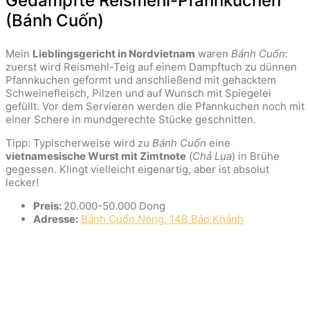
Gedämpfte Reismehl-Pfannkuchen
(Bánh Cuốn)
Mein
Lieblingsgericht in Nordvietnam
waren
Bánh Cuốn
:
zuerst wird Reismehl-Teig auf einem Dampftuch zu dünnen
Pfannkuchen geformt und anschließend mit gehacktem
Schweinefleisch, Pilzen und auf Wunsch mit Spiegelei
gefüllt. Vor dem Servieren werden die Pfannkuchen noch mit
einer Schere in mundgerechte Stücke geschnitten.
Tipp: Typischerweise wird zu
Bánh Cuốn
eine
vietnamesische Wurst mit Zimtnote
(
Chả Lụa
) in Brühe
gegessen. Klingt vielleicht eigenartig, aber ist absolut
lecker!
Preis:
20.000-50.000 Dong
Adresse:
Bánh Cuốn Nóng, 14B Bảo Khánh