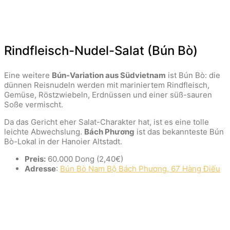
Rindfleisch-Nudel-Salat (Bún Bò)
Eine weitere
Bún-Variation aus Südvietnam
ist Bún Bò: die
dünnen Reisnudeln werden mit mariniertem Rindfleisch,
Gemüse, Röstzwiebeln, Erdnüssen und einer süß-sauren
Soße vermischt.
Da das Gericht eher Salat-Charakter hat, ist es eine tolle
leichte Abwechslung.
Bách Phương
ist das bekannteste Bún
Bò-Lokal in der Hanoier Altstadt.
Preis:
60.000 Dong (2,40€)
Adresse
:
Bún Bò Nam Bộ Bách Phương, 67 Hàng Điếu