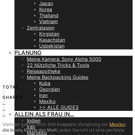
Japan
Korea
Thailand
Vietnam
Zentralasien
Kirgistan
Kasachstan
Usbekistan
PLANUNG
Meine Kamera: Sony Alpha 5000
22 Nützliche Tricks & Tools
Reiseapotheke
Meine Backpacking Guides
Kuba
TOTAL
Georgien
0
Iran
SHARES
Mexiko
0
>> ALLE GUIDES
0
ALLEIN ALS FRAU IN…
0
Indien
Vietnam hat für mich (mit knappem Vorsprung vor
Mexiko
)
Iran
die beste Küche der Welt:
jedes Gericht ist eine perfekte
Marokko