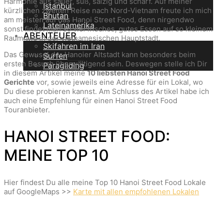
Harmonie aus sauer, süß, salzig und scharf. Auf meiner
Istanbul
kürzlichen zweiten Reise nach Nord-Vietnam freute ich mich
Bhutan
am meisten auf das Hanoi Street Food, denn nirgendwo
Lateinamerika
sonst findet man so viel frisches, gutes Essen auf so kleinem
ABENTEUER
Raum wie in der vietnamesischen Hauptstadt.
Skifahren im Iran
Das Gewusel der Hanoier Altstadt kann besonders beim
Surfen
ersten Besuch überwältigend sein. Deswegen stelle ich Dir
Paragliding
in diesem Artikel meine
10 liebsten Hanoi Street Food
Gerichte
vor, sowie jeweils eine Adresse für ein Lokal, wo
Du diese probieren kannst. Am Schluss des Artikel habe ich
auch eine Empfehlung für einen Hanoi Street Food
Touranbieter.
HANOI STREET FOOD:
MEINE TOP 10
Hier findest Du alle meine Top 10 Hanoi Street Food Lokale
auf GoogleMaps >>
Karte mit allen empfohlenen Lokalen