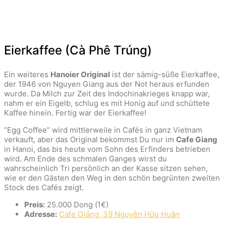
Eierkaffee (Cà Phê Trúng)
Ein weiteres
Hanoier Original
ist der sämig-süße Eierkaffee,
der 1946 von Nguyen Giang aus der Not heraus erfunden
wurde. Da Milch zur Zeit des Indochinakrieges knapp war,
nahm er ein Eigelb, schlug es mit Honig auf und schüttete
Kaffee hinein. Fertig war der Eierkaffee!
“Egg Coffee” wird mittlerweile in Cafés in ganz Vietnam
verkauft, aber das Original bekommst Du nur im
Cafe Giang
in Hanoi, das bis heute vom Sohn des Erfinders betrieben
wird. Am Ende des schmalen Ganges wirst du
wahrscheinlich Tri persönlich an der Kasse sitzen sehen,
wie er den Gästen den Weg in den schön begrünten zweiten
Stock des Cafés zeigt.
Preis:
25.000 Dong (1€)
Adresse:
Cafe Giảng, 39 Nguyễn Hữu Huân