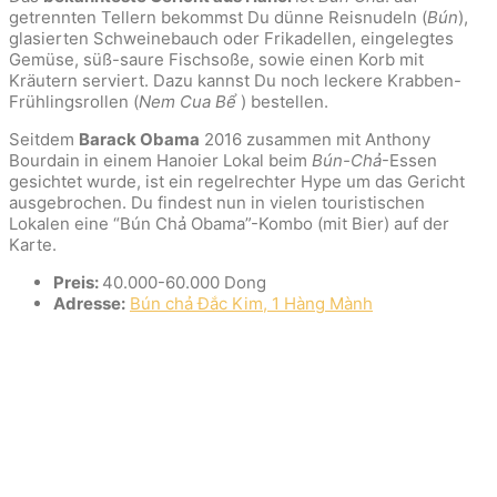
getrennten Tellern bekommst Du dünne Reisnudeln (
Bún
),
glasierten Schweinebauch oder Frikadellen, eingelegtes
Gemüse, süß-saure Fischsoße, sowie einen Korb mit
Kräutern serviert. Dazu kannst Du noch leckere Krabben-
Frühlingsrollen (
Nem Cua Bể
) bestellen.
Seitdem
Barack Obama
2016 zusammen mit Anthony
Bourdain in einem Hanoier Lokal beim
Bún-Chả
-Essen
gesichtet wurde, ist ein regelrechter Hype um das Gericht
ausgebrochen. Du findest nun in vielen touristischen
Lokalen eine “Bún Chả Obama”-Kombo (mit Bier) auf der
Karte.
Preis:
40.000-60.000 Dong
Adresse:
Bún chả Đắc Kim, 1 Hàng Mành