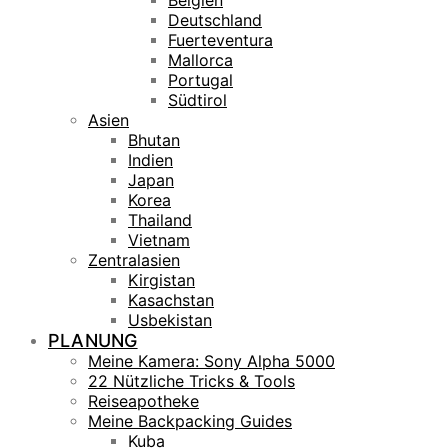
Belgien
Deutschland
Fuerteventura
Mallorca
Portugal
Südtirol
Asien
Bhutan
Indien
Japan
Korea
Thailand
Vietnam
Zentralasien
Kirgistan
Kasachstan
Usbekistan
PLANUNG
Meine Kamera: Sony Alpha 5000
22 Nützliche Tricks & Tools
Reiseapotheke
Meine Backpacking Guides
Kuba