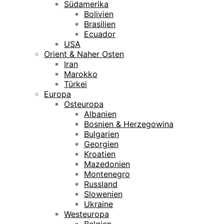
Südamerika
Bolivien
Brasilien
Ecuador
USA
Orient & Naher Osten
Iran
Marokko
Türkei
Europa
Osteuropa
Albanien
Bosnien & Herzegowina
Bulgarien
Georgien
Kroatien
Mazedonien
Montenegro
Russland
Slowenien
Ukraine
Westeuropa