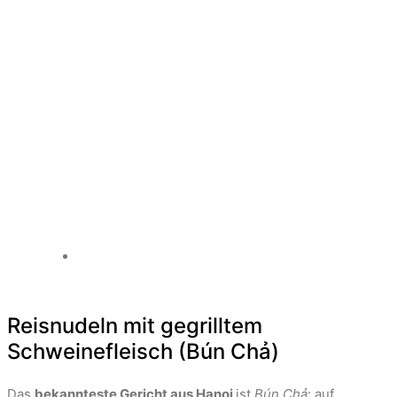
Reisnudeln mit gegrilltem
Schweinefleisch (Bún Chả)
Das
bekannteste Gericht aus Hanoi
ist
Bún Chả
: auf