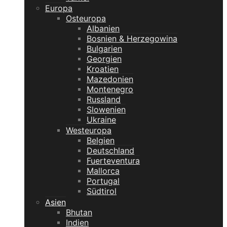
Europa
Osteuropa
Albanien
Bosnien & Herzegowina
Bulgarien
Georgien
Kroatien
Mazedonien
Montenegro
Russland
Slowenien
Ukraine
Westeuropa
Belgien
Deutschland
Fuerteventura
Mallorca
Portugal
Südtirol
Asien
Bhutan
Indien