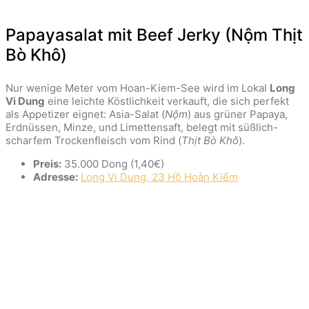
Papayasalat mit Beef Jerky (Nộm Thịt
Bò Khô)
Nur wenige Meter vom Hoan-Kiem-See wird im Lokal
Long
Vi Dung
eine leichte Köstlichkeit verkauft, die sich perfekt
als Appetizer eignet: Asia-Salat (
Nộm
) aus grüner Papaya,
Erdnüssen, Minze, und Limettensaft, belegt mit süßlich-
scharfem Trockenfleisch vom Rind (
Thịt Bò Khô
).
Preis:
35.000 Dong (1,40€)
Adresse:
Long Vi Dung, 23 Hồ Hoàn Kiếm