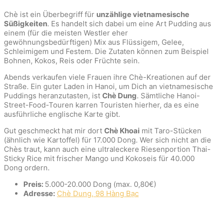
Chè ist ein Überbegriff für
unzählige vietnamesische
Süßigkeiten
. Es handelt sich dabei um eine Art Pudding aus
einem (für die meisten Westler eher
gewöhnungsbedürftigen) Mix aus Flüssigem, Gelee,
Schleimigem und Festem. Die Zutaten können zum Beispiel
Bohnen, Kokos, Reis oder Früchte sein.
Abends verkaufen viele Frauen ihre Chè-Kreationen auf der
Straße. Ein guter Laden in Hanoi, um Dich an vietnamesische
Puddings heranzutasten, ist
Chè Dung
. Sämtliche Hanoi-
Street-Food-Touren karren Touristen hierher, da es eine
ausführliche englische Karte gibt.
Gut geschmeckt hat mir dort
Chè Khoai
mit Taro-Stücken
(ähnlich wie Kartoffel) für 17.000 Dong. Wer sich nicht an die
Chès traut, kann auch eine ultraleckere Riesenportion Thai-
Sticky Rice mit frischer Mango und Kokoseis für 40.000
Dong ordern.
Preis:
5.000-20.000 Dong (max. 0,80€)
Adresse:
Chè Dung, 98 Hàng Bạc