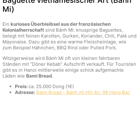
Baguette vietnamesischer Art (Bánh
Mi)
Ein
kurioses Überbleibsel aus der französischen
Kolonialherrschaft
sind Bánh Mi: knusprige Baguettes,
belegt mit feinen Karotten, Gurken, Koriander, Chili, Paté und
Mayonaise. Dazu gibt es eine warme Fleischeinlage, wie
zum Beispiel Hähnchen, BBQ Rind oder Pulled Pork.
Witzigerweise wird Bánh Mi oft von kleinen fahrbaren
Ständen mit “Döner Kebab” Aufschrift verkauft. Für Touristen
gibt es in Hanoi mittlerweile einige schick aufgemachte
Läden wie
Bami Bread
.
Preis:
ca. 25.000 Dong (1€)
Adresse:
Bami Bread – Bánh mì Hội An, 98 Hàng Bạc