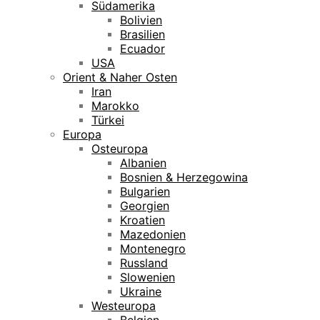
Südamerika
Bolivien
Brasilien
Ecuador
USA
Orient & Naher Osten
Iran
Marokko
Türkei
Europa
Osteuropa
Albanien
Bosnien & Herzegowina
Bulgarien
Georgien
Kroatien
Mazedonien
Montenegro
Russland
Slowenien
Ukraine
Westeuropa