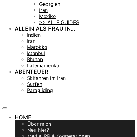
Georgien
Iran
Mexiko
>> ALLE GUIDES
ALLEIN ALS FRAU IN…
Indien
Iran
Marokko
Istanbul
Bhutan
Lateinamerika
ABENTEUER
Skifahren im Iran
Surfen
Paragliding
HOME
Über mich
Neu hier?
Media, PR & Kooperationen