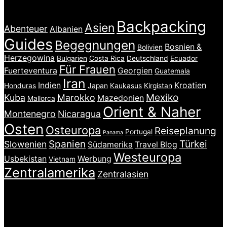
LÄNDER & THEMEN
Backpacking
Asien
Abenteuer
Albanien
Guides
Begegnungen
Bosnien &
Bolivien
Herzegowina
Bulgarien
Costa Rica
Deutschland
Ecuador
Für Frauen
Fuerteventura
Georgien
Guatemala
Iran
Indien
Kroatien
Honduras
Japan
Kaukasus
Kirgistan
Mexiko
Kuba
Marokko
Mazedonien
Mallorca
Orient & Naher
Montenegro
Nicaragua
Osten
Osteuropa
Reiseplanung
Portugal
Panama
Spanien
Türkei
Slowenien
Südamerika
Travel Blog
Westeuropa
Usbekistan
Werbung
Vietnam
Zentralamerika
Zentralasien
INSTAGRAM