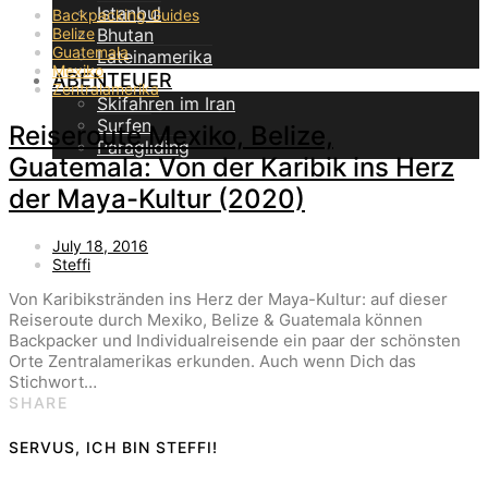
Istanbul
Backpacking Guides
Bhutan
Belize
Guatemala
Lateinamerika
Mexiko
ABENTEUER
Zentralamerika
Skifahren im Iran
Surfen
Reiseroute Mexiko, Belize,
Paragliding
Guatemala: Von der Karibik ins Herz
der Maya-Kultur (2020)
July 18, 2016
Steffi
Von Karibikstränden ins Herz der Maya-Kultur: auf dieser
Reiseroute durch Mexiko, Belize & Guatemala können
Backpacker und Individualreisende ein paar der schönsten
Orte Zentralamerikas erkunden. Auch wenn Dich das
Stichwort…
SHARE
SERVUS, ICH BIN STEFFI!