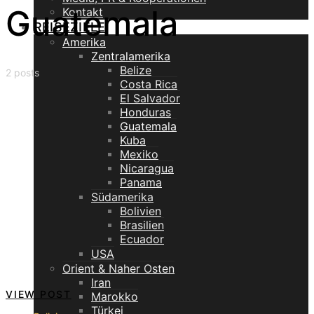
Guatemala
Kontakt
REISEZIELE
Amerika
Zentralamerika
Belize
2 posts
Costa Rica
El Salvador
Honduras
Guatemala
Kuba
Mexiko
Nicaragua
Panama
Südamerika
Bolivien
Brasilien
Ecuador
USA
Orient & Naher Osten
Iran
VIEW POST
Marokko
Türkei