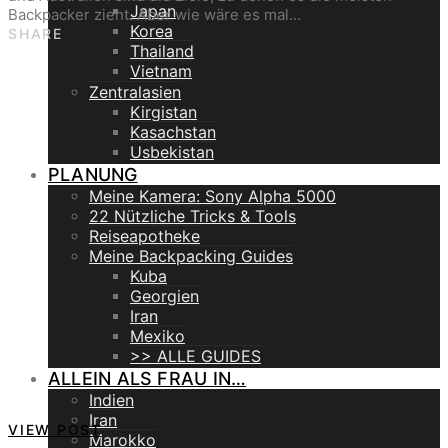
Japan
Backpacker zieht. Aber wie wäre es mal…
Korea
SHARE
Thailand
Vietnam
Zentralasien
Kirgistan
Kasachstan
Usbekistan
PLANUNG
Meine Kamera: Sony Alpha 5000
22 Nützliche Tricks & Tools
Reiseapotheke
Meine Backpacking Guides
Kuba
Georgien
Iran
Mexiko
>> ALLE GUIDES
ALLEIN ALS FRAU IN…
Indien
Iran
VIEW POST
Marokko