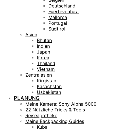
Belgien
Deutschland
Fuerteventura
Mallorca
Portugal
Südtirol
Asien
Bhutan
Indien
Japan
Korea
Thailand
Vietnam
Zentralasien
Kirgistan
Kasachstan
Usbekistan
PLANUNG
Meine Kamera: Sony Alpha 5000
22 Nützliche Tricks & Tools
Reiseapotheke
Meine Backpacking Guides
Kuba