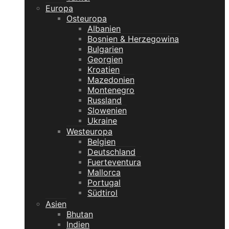
Europa
Osteuropa
Albanien
Bosnien & Herzegowina
Bulgarien
Georgien
Kroatien
Mazedonien
Montenegro
Russland
Slowenien
Ukraine
Westeuropa
Belgien
Deutschland
Fuerteventura
Mallorca
Portugal
Südtirol
Asien
Bhutan
Indien