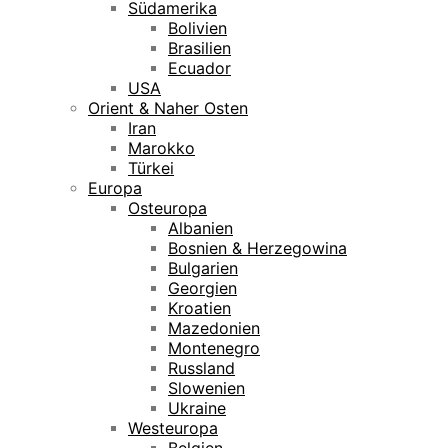
Südamerika
Bolivien
Brasilien
Ecuador
USA
Orient & Naher Osten
Iran
Marokko
Türkei
Europa
Osteuropa
Albanien
Bosnien & Herzegowina
Bulgarien
Georgien
Kroatien
Mazedonien
Montenegro
Russland
Slowenien
Ukraine
Westeuropa