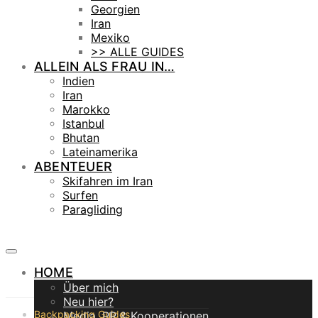
Georgien
Iran
Mexiko
>> ALLE GUIDES
ALLEIN ALS FRAU IN…
Indien
Iran
Marokko
Istanbul
Bhutan
Lateinamerika
ABENTEUER
Skifahren im Iran
Surfen
Paragliding
HOME
Über mich
Neu hier?
Backpacking Guides
Media, PR & Kooperationen