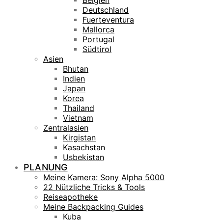
Belgien
Deutschland
Fuerteventura
Mallorca
Portugal
Südtirol
Asien
Bhutan
Indien
Japan
Korea
Thailand
Vietnam
Zentralasien
Kirgistan
Kasachstan
Usbekistan
PLANUNG
Meine Kamera: Sony Alpha 5000
22 Nützliche Tricks & Tools
Reiseapotheke
Meine Backpacking Guides
Kuba