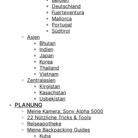
Belgien
Deutschland
Fuerteventura
Mallorca
Portugal
Südtirol
Asien
Bhutan
Indien
Japan
Korea
Thailand
Vietnam
Zentralasien
Kirgistan
Kasachstan
Usbekistan
PLANUNG
Meine Kamera: Sony Alpha 5000
22 Nützliche Tricks & Tools
Reiseapotheke
Meine Backpacking Guides
Kuba