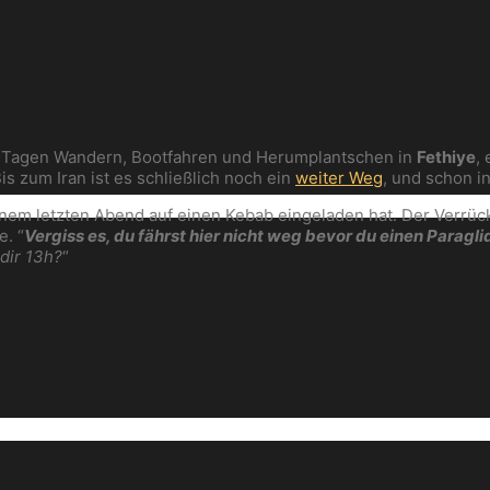
ier Tagen Wandern, Bootfahren und Herumplantschen in
Fethiye
,
s zum Iran ist es schließlich noch ein
weiter Weg
, und schon i
m letzten Abend auf einen Kebab eingeladen hat. Der Verrückte
e. “
Vergiss es, du fährst hier nicht weg bevor du einen Paragl
dir 13h?
“