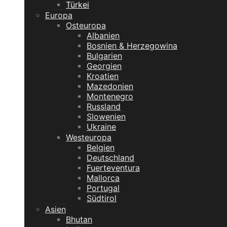
Türkei
Europa
Osteuropa
Albanien
Bosnien & Herzegowina
Bulgarien
Georgien
Kroatien
Mazedonien
Montenegro
Russland
Slowenien
Ukraine
Westeuropa
Belgien
Deutschland
Fuerteventura
Mallorca
Portugal
Südtirol
Asien
Bhutan