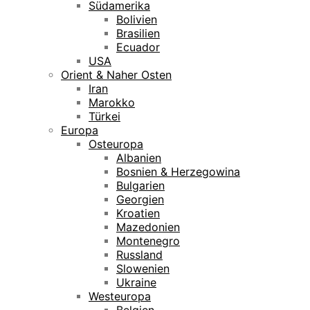
Südamerika
Bolivien
Brasilien
Ecuador
USA
Orient & Naher Osten
Iran
Marokko
Türkei
Europa
Osteuropa
Albanien
Bosnien & Herzegowina
Bulgarien
Georgien
Kroatien
Mazedonien
Montenegro
Russland
Slowenien
Ukraine
Westeuropa