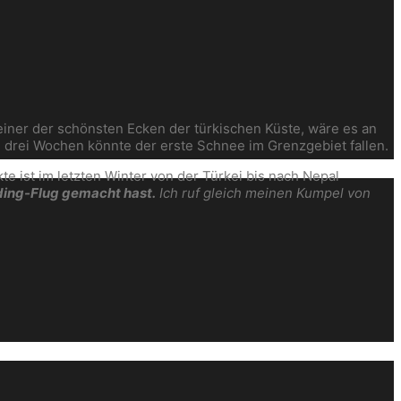
 einer der schönsten Ecken der türkischen Küste, wäre es an
n drei Wochen könnte der erste Schnee im Grenzgebiet fallen.
 ist im letzten Winter von der Türkei bis nach Nepal
iding-Flug gemacht hast.
Ich ruf gleich meinen Kumpel von