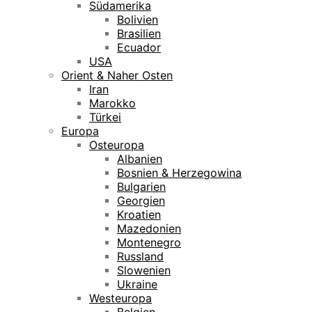
Südamerika
Bolivien
Brasilien
Ecuador
USA
Orient & Naher Osten
Iran
Marokko
Türkei
Europa
Osteuropa
Albanien
Bosnien & Herzegowina
Bulgarien
Georgien
Kroatien
Mazedonien
Montenegro
Russland
Slowenien
Ukraine
Westeuropa