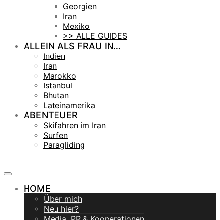
Georgien
Iran
Mexiko
>> ALLE GUIDES
ALLEIN ALS FRAU IN…
Indien
Iran
Marokko
Istanbul
Bhutan
Lateinamerika
ABENTEUER
Skifahren im Iran
Surfen
Paragliding
HOME
Über mich
Neu hier?
Media, PR & Kooperationen