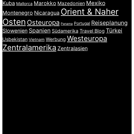
Mexiko
Kuba
Marokko
Mazedonien
Mallorca
Orient & Naher
Montenegro
Nicaragua
Osten
Osteuropa
Reiseplanung
Portugal
Panama
Spanien
Türkei
Slowenien
Südamerika
Travel Blog
Westeuropa
Usbekistan
Werbung
Vietnam
Zentralamerika
Zentralasien
INSTAGRAM