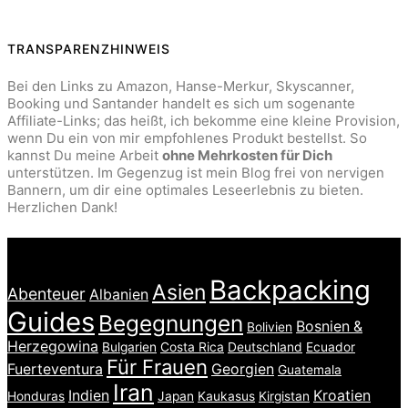
TRANSPARENZHINWEIS
Bei den Links zu Amazon, Hanse-Merkur, Skyscanner,
Booking und Santander handelt es sich um sogenante
Affiliate-Links; das heißt, ich bekomme eine kleine Provision,
wenn Du ein von mir empfohlenes Produkt bestellst. So
kannst Du meine Arbeit
ohne Mehrkosten für Dich
unterstützen. Im Gegenzug ist mein Blog frei von nervigen
Bannern, um dir eine optimales Leseerlebnis zu bieten.
Herzlichen Dank!
LÄNDER & THEMEN
Backpacking
Asien
Abenteuer
Albanien
Guides
Begegnungen
Bosnien &
Bolivien
Herzegowina
Bulgarien
Costa Rica
Deutschland
Ecuador
Für Frauen
Fuerteventura
Georgien
Guatemala
Iran
Indien
Kroatien
Honduras
Japan
Kaukasus
Kirgistan