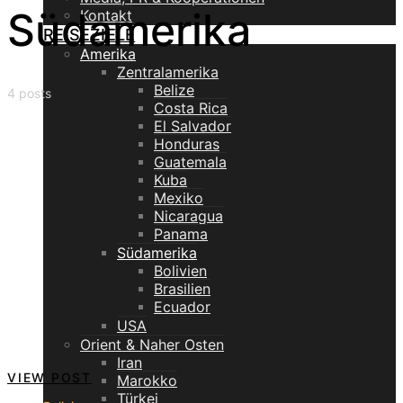
Südamerika
Kontakt
REISEZIELE
Amerika
Zentralamerika
Belize
4 posts
Costa Rica
El Salvador
Honduras
Guatemala
Kuba
Mexiko
Nicaragua
Panama
Südamerika
Bolivien
Brasilien
Ecuador
USA
Orient & Naher Osten
Iran
VIEW POST
Marokko
Türkei