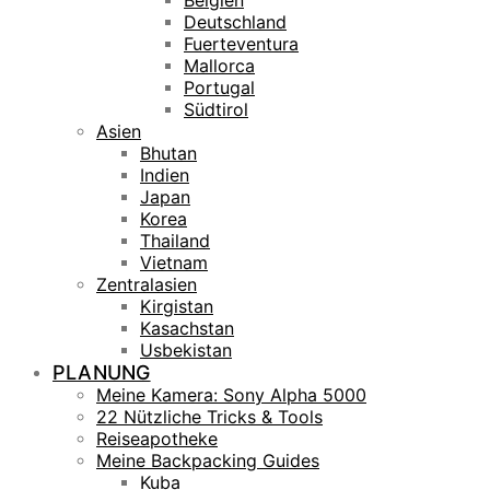
Belgien
Deutschland
Fuerteventura
Mallorca
Portugal
Südtirol
Asien
Bhutan
Indien
Japan
Korea
Thailand
Vietnam
Zentralasien
Kirgistan
Kasachstan
Usbekistan
PLANUNG
Meine Kamera: Sony Alpha 5000
22 Nützliche Tricks & Tools
Reiseapotheke
Meine Backpacking Guides
Kuba