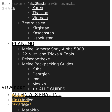
Japan
Backpacker zieht. Aber wie wäre es mal…
Korea
SHARE
Thailand
Vietnam
Zentralasien
Kirgistan
Kasachstan
Usbekistan
PLANUNG
Meine Kamera: Sony Alpha 5000
22 Nützliche Tricks & Tools
Reiseapotheke
Meine Backpacking Guides
Kuba
Georgien
Iran
Mexiko
VIEW POST
>> ALLE GUIDES
ALLEIN ALS FRAU IN…
Ecuador
Indien
Für Frauen
Südamerika
Iran
Marokko