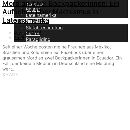
Mord an zwei Backpackerinnen: Ein
Istanbul
Bhutan
Aufschrei über Machismus in
Lateinamerika
Lateinamerika
ABENTEUER
Skifahren im Iran
March 6, 2016
Surfen
Steffi
Paragliding
Seit einer Woche posten meine Freunde aus Mexiko,
Brasilien und Kolumbien auf Facebook über einen
grausamen Mord an zwei Backpackerinnen in Ecuador. Ein
Fall, der keinem Medium in Deutschland eine Meldung
wert…
SHARE