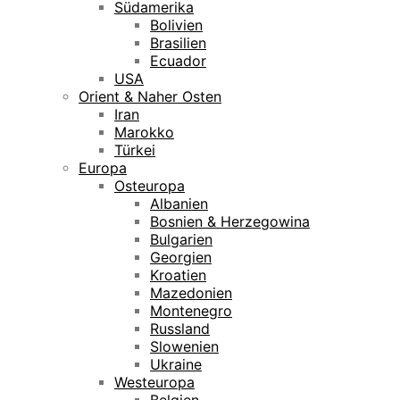
Südamerika
Bolivien
Brasilien
Ecuador
USA
Orient & Naher Osten
Iran
Marokko
Türkei
Europa
Osteuropa
Albanien
Bosnien & Herzegowina
Bulgarien
Georgien
Kroatien
Mazedonien
Montenegro
Russland
Slowenien
Ukraine
Westeuropa