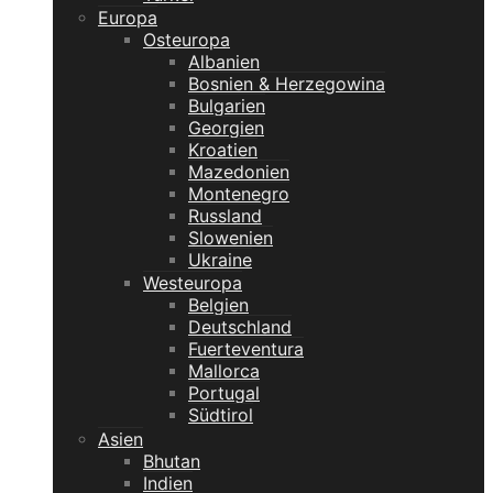
Europa
Osteuropa
Albanien
Bosnien & Herzegowina
Bulgarien
Georgien
Kroatien
Mazedonien
Montenegro
Russland
Slowenien
Ukraine
Westeuropa
Belgien
Deutschland
Fuerteventura
Mallorca
Portugal
Südtirol
Asien
Bhutan
Indien