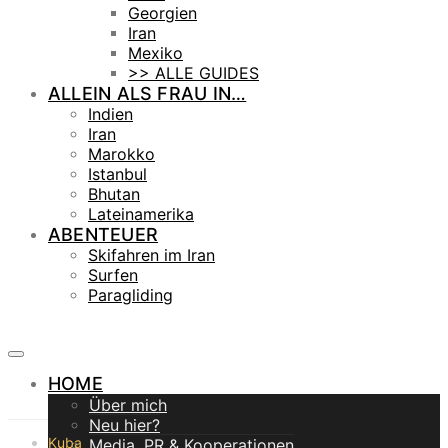
Georgien
Iran
Mexiko
>> ALLE GUIDES
ALLEIN ALS FRAU IN…
Indien
Iran
Marokko
Istanbul
Bhutan
Lateinamerika
ABENTEUER
Skifahren im Iran
Surfen
Paragliding
HOME
Über mich
Neu hier?
Kuba
Media, PR & Kooperationen