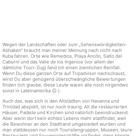
Wegen der Landschaften oder zum „Sehenswürdigkeiten-
Abhaken“ braucht man meiner Meinung nach nicht nach
Kuba fahren. Orte wie Remedios, Playa Ancón, Salto del
Caburní und das Valle de los Ingenios (vor allem der
dämliche Touri-Zug) fand ich einen ziemlichen Reinfall.
Wenn Du diese ganzen Orte auf Tripadvisor nachschaust,
wirst Du aber genügend überschwängliche Bewertungen
finden (ich glaube, diese Leute waren alle noch nirgendwo
sonst in Lateinamerika 😉 ).
Auch das, was sich in den Altstädten von Havanna und
Trinidad abspielt, ist nur noch traurig. All die restaurierten
Häuser, Paläste und Kirchen sind natürlich beeindruckend.
Aber wenn dort kein echtes Lebens mehr stattfindet, weil
die Bewohner an den Stadtrand umgesiedelt wurden und
man stattdessen nur noch Touristengruppen, Museen, teure
Restaurants und Souvenirgeschäfte vorfindet, dann könnte