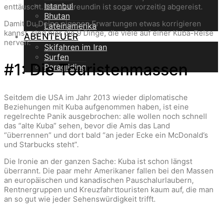
Istanbul
enttäuscht. Meine Freundin ist sogar vorzeitig abgereist.
Bhutan
Damit Du Deine eigenen Erwartungen etwas korrigieren
Lateinamerika
kannst, sind hier die 9 Dinge, die viele auf einer Kuba-Reise
ABENTEUER
nerven:
Skifahren im Iran
Surfen
#1: Die Touristenmassen
Paragliding
Seitdem die USA im Jahr 2013 wieder diplomatische
Beziehungen mit Kuba aufgenommen haben, ist eine
regelrechte Panik ausgebrochen: alle wollen noch schnell
das “alte Kuba” sehen, bevor die Amis das Land
“überrennen” und dort bald “an jeder Ecke ein McDonald’s
und Starbucks steht”.
Die Ironie an der ganzen Sache: Kuba ist schon längst
überrannt. Die paar mehr Amerikaner fallen bei den Massen
an europäischen und kanadischen Pauschalurlaubern,
Rentnergruppen und Kreuzfahrttouristen kaum auf, die man
an so gut wie jeder Sehenswürdigkeit trifft.