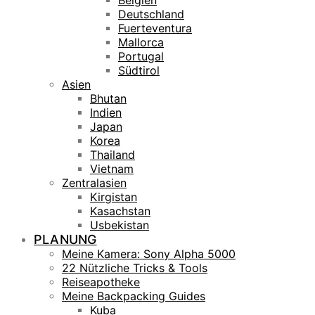
Belgien
Deutschland
Fuerteventura
Mallorca
Portugal
Südtirol
Asien
Bhutan
Indien
Japan
Korea
Thailand
Vietnam
Zentralasien
Kirgistan
Kasachstan
Usbekistan
PLANUNG
Meine Kamera: Sony Alpha 5000
22 Nützliche Tricks & Tools
Reiseapotheke
Meine Backpacking Guides
Kuba