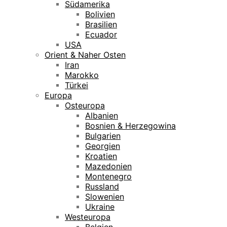
Südamerika
Bolivien
Brasilien
Ecuador
USA
Orient & Naher Osten
Iran
Marokko
Türkei
Europa
Osteuropa
Albanien
Bosnien & Herzegowina
Bulgarien
Georgien
Kroatien
Mazedonien
Montenegro
Russland
Slowenien
Ukraine
Westeuropa