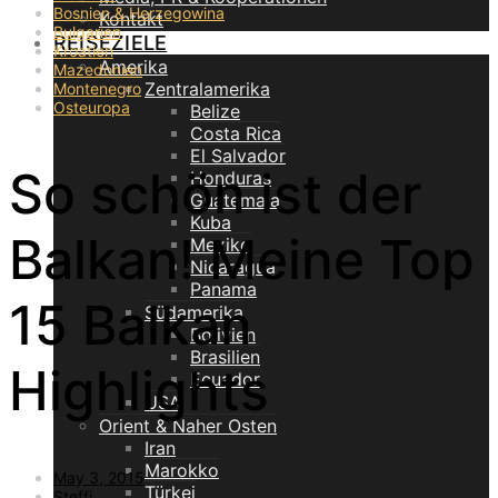
Bosnien & Herzegowina
Kontakt
Bulgarien
REISEZIELE
Kroatien
Amerika
Mazedonien
Zentralamerika
Montenegro
Osteuropa
Belize
Costa Rica
El Salvador
So schön ist der
Honduras
Guatemala
Kuba
Balkan! Meine Top
Mexiko
Nicaragua
Panama
15 Balkan
Südamerika
Bolivien
Brasilien
Highlights
Ecuador
USA
Orient & Naher Osten
Iran
Marokko
May 3, 2015
Türkei
Steffi