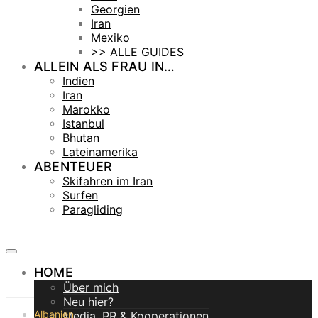
Georgien
Iran
Mexiko
>> ALLE GUIDES
ALLEIN ALS FRAU IN…
Indien
Iran
Marokko
Istanbul
Bhutan
Lateinamerika
ABENTEUER
Skifahren im Iran
Surfen
Paragliding
HOME
Über mich
Neu hier?
Albanien
Media, PR & Kooperationen