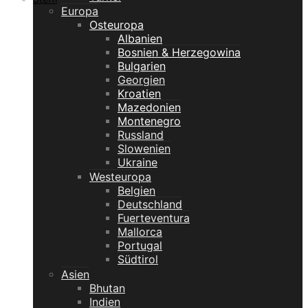
Europa
Osteuropa
Albanien
Bosnien & Herzegowina
Bulgarien
Georgien
Kroatien
Mazedonien
Montenegro
Russland
Slowenien
Ukraine
Westeuropa
Belgien
Deutschland
Fuerteventura
Mallorca
Portugal
Südtirol
Asien
Bhutan
Indien