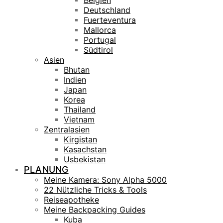
Belgien
Deutschland
Fuerteventura
Mallorca
Portugal
Südtirol
Asien
Bhutan
Indien
Japan
Korea
Thailand
Vietnam
Zentralasien
Kirgistan
Kasachstan
Usbekistan
PLANUNG
Meine Kamera: Sony Alpha 5000
22 Nützliche Tricks & Tools
Reiseapotheke
Meine Backpacking Guides
Kuba