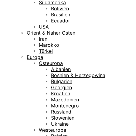
Südamerika
Bolivien
Brasilien
Ecuador
USA
Orient & Naher Osten
Iran
Marokko
Türkei
Europa
Osteuropa
Albanien
Bosnien & Herzegowina
Bulgarien
Georgien
Kroatien
Mazedonien
Montenegro
Russland
Slowenien
Ukraine
Westeuropa