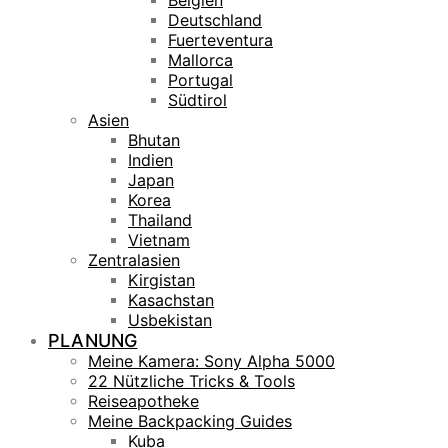
Belgien
Deutschland
Fuerteventura
Mallorca
Portugal
Südtirol
Asien
Bhutan
Indien
Japan
Korea
Thailand
Vietnam
Zentralasien
Kirgistan
Kasachstan
Usbekistan
PLANUNG
Meine Kamera: Sony Alpha 5000
22 Nützliche Tricks & Tools
Reiseapotheke
Meine Backpacking Guides
Kuba