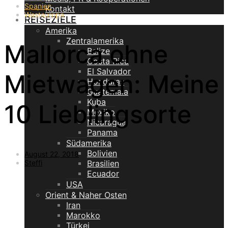
Spanien
Kontakt
Westeuropa
REISEZIELE
Amerika
Zentralamerika
Mallorca ohne
Belize
Costa Rica
El Salvador
Mietwagen: Meine
Honduras
Guatemala
Kuba
10 Lieblingsorte
Mexiko
Nicaragua
Panama
Südamerika
Bolivien
August 22, 2018
Steffi
Brasilien
Ecuador
USA
Orient & Naher Osten
Iran
Marokko
Türkei