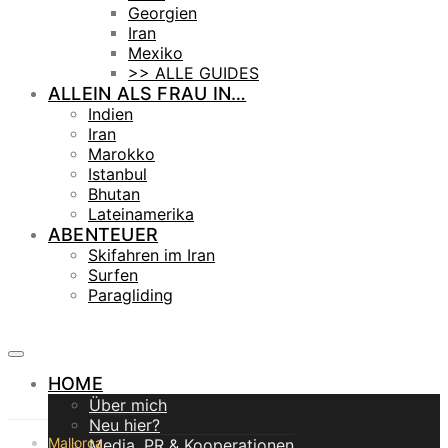
Georgien
Iran
Mexiko
>> ALLE GUIDES
ALLEIN ALS FRAU IN…
Indien
Iran
Marokko
Istanbul
Bhutan
Lateinamerika
ABENTEUER
Skifahren im Iran
Surfen
Paragliding
HOME
Über mich
Neu hier?
Mallorca
Media, PR & Kooperationen