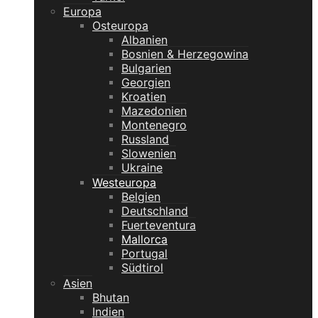
Europa
Osteuropa
Albanien
Bosnien & Herzegowina
Bulgarien
Georgien
Kroatien
Mazedonien
Montenegro
Russland
Slowenien
Ukraine
Westeuropa
Belgien
Deutschland
Fuerteventura
Mallorca
Portugal
Südtirol
Asien
Bhutan
Indien